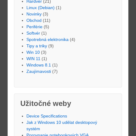
Hardvér
(21)
Linux (Debian)
(1)
Novinky
(3)
Obchod
(11)
Periférie
(5)
Softvér
(1)
Spotrebná elektronika
(4)
Tipy a triky
(9)
Win 10
(3)
WIN 11
(1)
Windows 8.1
(1)
Zaujímavosti
(7)
Užitočné weby
Device Specifications
Jak z Windows 10 udělat desktopový
systém
Porovnanie notebookových VGA