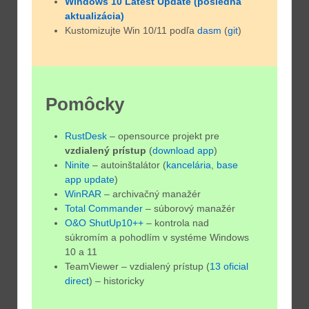
Windows 10 Latest Update (posledná
aktualizácia)
Kustomizujte Win 10/11 podľa
dasm
(
git
)
Pomôcky
RustDesk
– opensource projekt pre
vzdialený prístup
(
download app
)
Ninite
– autoinštalátor (
kancelária
,
base
app update
)
WinRAR
– archivačný manažér
Total Commander
– súborový manažér
O&O ShutUp10++
– kontrola nad
súkromím a pohodlím v systéme Windows
10 a 11
TeamViewer – vzdialený prístup (
13 oficial
direct
) – historicky