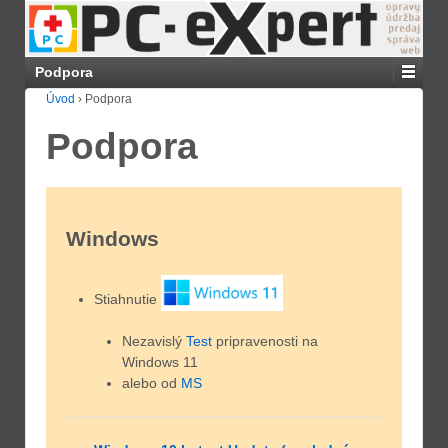
Podpora
Úvod
›
Podpora
Podpora
Windows
Stiahnutie
Nezavislý
Test
pripravenosti na
Windows 11
alebo od
MS