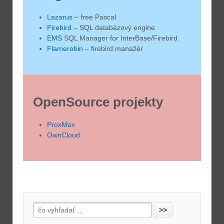
Lazarus
– free Pascal
Firebird
– SQL databázový engine
EMS
SQL Manager for InterBase/Firebird
Flamerobin
– firebird manažér
OpenSource projekty
ProxMox
OwnCloud