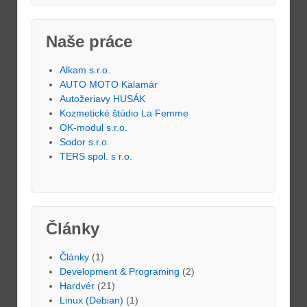
Naše práce
Alkam s.r.o.
AUTO MOTO Kalamár
Autožeriavy HUSÁK
Kozmetické štúdio La Femme
OK-modul s.r.o.
Sodor s.r.o.
TERS spol. s r.o.
Články
Články
(1)
Development & Programing
(2)
Hardvér
(21)
Linux (Debian)
(1)