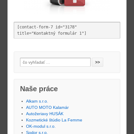
[contact-form-7 id="3178" 
title="Kontaktný formulár 1"]
Naše práce
Alkam s.r.o.
AUTO MOTO Kalamár
Autožeriavy HUSÁK
Kozmetické štúdio La Femme
OK-modul s.r.o.
Sodor s.r.o.