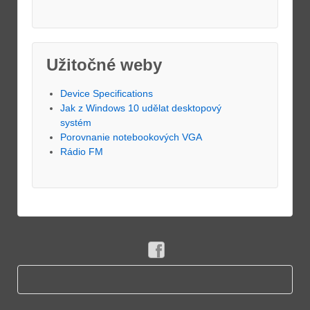
Užitočné weby
Device Specifications
Jak z Windows 10 udělat desktopový
systém
Porovnanie notebookových VGA
Rádio FM