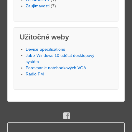
Zaujímavosti
(7)
Užitočné weby
Device Specifications
Jak z Windows 10 udělat desktopový
systém
Porovnanie notebookových VGA
Rádio FM