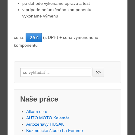
po dohode vykonáme opravu a test
v prípade nefunkčného komponentu
vykonáme výmenu
cena:
(s DPH) + cena vymeneného
39 €
komponentu
Naše práce
Alkam s.r.o.
AUTO MOTO Kalamár
Autožeriavy HUSÁK
Kozmetické štúdio La Femme