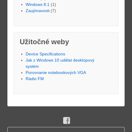
Windows 8.1
(1)
Zaujímavosti
(7)
Užitočné weby
Device Specifications
Jak z Windows 10 udělat desktopový
systém
Porovnanie notebookových VGA
Rádio FM