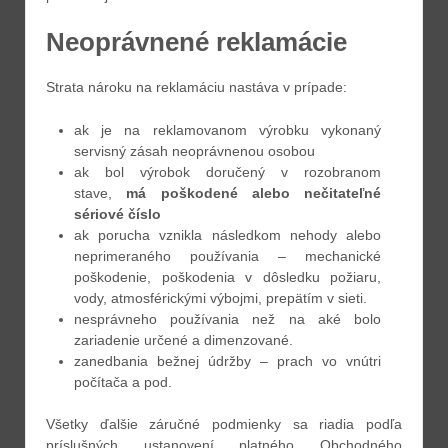
Neoprávnené reklamácie
Strata nároku na reklamáciu nastáva v prípade:
ak je na reklamovanom výrobku vykonaný
servisný zásah neoprávnenou osobou
ak bol výrobok doručený v rozobranom
stave,
má poškodené alebo nečitateľné
sériové číslo
ak porucha vznikla následkom nehody alebo
neprimeraného používania – mechanické
poškodenie, poškodenia v dôsledku požiaru,
vody, atmosférickými výbojmi, prepätím v sieti.
nesprávneho používania než na aké bolo
zariadenie určené a dimenzované.
zanedbania bežnej údržby – prach vo vnútri
počítača a pod.
Všetky ďalšie záručné podmienky sa riadia podľa
príslušných ustanovení platného Obchodného