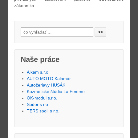
zákonníka.
Naše práce
Alkam s.r.o.
AUTO MOTO Kalamár
Autožeriavy HUSÁK
Kozmetické štúdio La Femme
OK-modul s.r.o.
Sodor s.r.o.
TERS spol. s r.o.