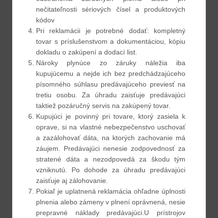
nečitateľnosti sériových čísel a produktových
kódov
Pri reklamácii je potrebné dodať: kompletný
tovar s príslušenstvom a dokumentáciou, kópiu
dokladu o zakúpení a dodací list.
Nároky plynúce zo záruky náležia iba
kupujúcemu a nejde ich bez predchádzajúceho
písomného súhlasu predávajúceho previesť na
tretiu osobu. Za úhradu zaisťuje predávajúci
taktiež pozáručný servis na zakúpený tovar.
Kupujúci je povinný pri tovare, ktorý zasiela k
oprave, si na vlastné nebezpečenstvo uschovať
a zazálohovať dáta, na ktorých zachovanie má
záujem. Predávajúci nenesie zodpovednosť za
stratené dáta a nezodpovedá za škodu tým
vzniknutú. Po dohode za úhradu predávajúci
zaisťuje aj zálohovanie.
Pokiaľ je uplatnená reklamácia ohľadne úplnosti
plnenia alebo zámeny v plnení oprávnená, nesie
prepravné náklady predávajúci.U prístrojov