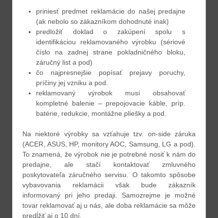
priniesť predmet reklamácie do našej predajne
(ak nebolo so zákazníkom dohodnuté inak)
predložiť doklad o zakúpení spolu s
identifikáciou reklamovaného výrobku (sériové
číslo na zadnej strane pokladničného bloku,
záručný list a pod)
čo najpresnejšie popísať prejavy poruchy,
príčiny jej vzniku a pod.
reklamovaný výrobok musí obsahovať
kompletné balenie – prepojovacie káble, príp.
batérie, redukcie, montážne pliešky a pod.
Na niektoré výrobky sa vzťahuje tzv. on-side záruka
(ACER, ASUS, HP, monitory AOC, Samsung, LG a pod).
To znamená, že výrobok nie je potrebné nosiť k nám do
predajne, ale stačí kontaktovať zmluvného
poskytovateľa záručného servisu. O takomto spôsobe
vybavovania reklamácii však bude zákazník
informovaný pri jeho predaji. Samozrejme je možné
tovar reklamovať aj u nás, ale doba reklamácie sa môže
predĺžiť aj o 10 dní.