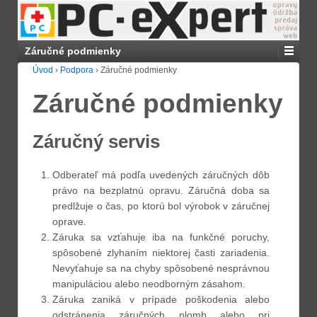
Záručné podmienky
Úvod
›
Podpora
›
Záručné podmienky
Záručné podmienky
Záručný servis
Odberateľ má podľa uvedených záručných dôb
právo na bezplatnú opravu. Záručná doba sa
predlžuje o čas, po ktorú bol výrobok v záručnej
oprave.
Záruka sa vzťahuje iba na funkčné poruchy,
spôsobené zlyhaním niektorej časti zariadenia.
Nevyťahuje sa na chyby spôsobené nesprávnou
manipuláciou alebo neodborným zásahom.
Záruka zaniká v prípade poškodenia alebo
odstránenia záručných plomb alebo pri