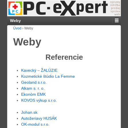
Weby
Úvod
›
Weby
Weby
Referencie
Kavecký – ŽALÚZIE
Kozmetické štúdio La Femme
Geoland s.r.o.
Alkam s. r. o.
Ekonóm EMK
KOVOS výkup s.r.o
.
Johan.sk
Autožeriavy HUSÁK
OK-modul s.r.o.