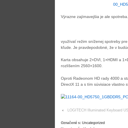
Výrazne zajímavejšia je ale spotre
využívať režim sníženej spotreby p
kľude. Je pravdepodobné, že v budúc
Karta obsahuje 2×DVI, 1×HDMI a 1×D
rozlíšením 2560×1600.
Oproti Radeonom HD rady 4000 a sta
DirectX 11 a s tím súvisiace vlastno 
‹
LOGITECH Illuminated Keyboard U
Označené s:
Uncategorized