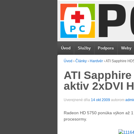
Úvod
Služby
Podpora
Weby
Úvod
›
Články
›
Hardvér
›
ATI Sapphire HD
ATI Sapphire
aktiv 2xDVI 
Uverejnené dňa
14 okt 2009
autorom
admi
Radeon HD 5750 ponúka výkon až 1
procesormy.