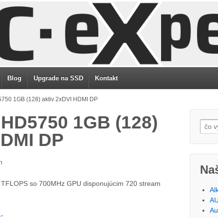
Blog
Upgrade na SSD
Kontakt
5750 1GB (128) aktiv 2xDVI HDMI DP
 HD5750 1GB (128)
HDMI DP
n
Na
 TFLOPS so 700MHz GPU disponujúcim 720 stream
Al
AU
Au