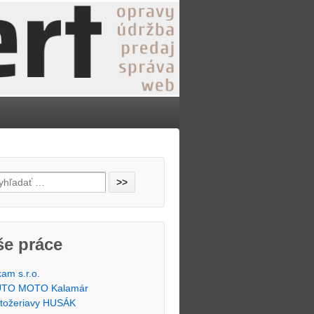
še práce
kam s.r.o.
TO MOTO Kalamár
tožeriavy HUSÁK