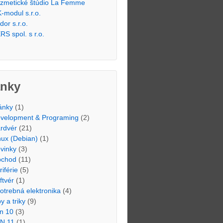
zmetické štúdio La Femme
-modul s.r.o.
dor s.r.o.
RS spol. s r.o.
ánky
ánky
(1)
velopment & Programing
(2)
rdvér
(21)
nux (Debian)
(1)
vinky
(3)
chod
(11)
riférie
(5)
ftvér
(1)
otrebná elektronika
(4)
py a triky
(9)
n 10
(3)
N 11
(1)