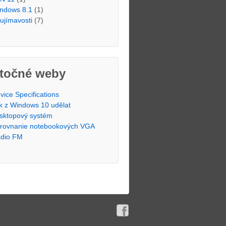
ndows 8.1
(1)
ujímavosti
(7)
itočné weby
vice Specifications
k z Windows 10 udělat
sktopový systém
rovnanie notebookových VGA
dio FM