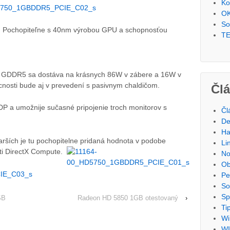
Ko
OK
So
ba. Pochopiteľne s 40nm výrobou GPU a schopnosťou
TE
re GDDR5 sa dostáva na krásnych 86W v zábere a 16W v
nosti bude aj v prevedení s pasivnym chaldičom.
Čl
P a umožnije sučasné pripojenie troch monitorov s
Čl
De
Ha
rších je tu pochopitelne pridaná hodnota v podobe
Li
sti DirectX Compute.
No
Ob
Pe
So
Sp
SB
Radeon HD 5850 1GB otestovaný
›
Ti
Wi
WI