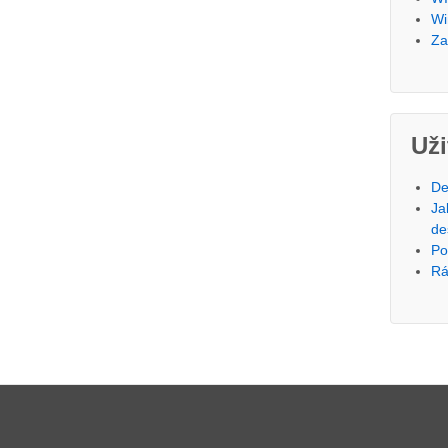
Wi
Za
Už
De
Ja
de
Po
Rá