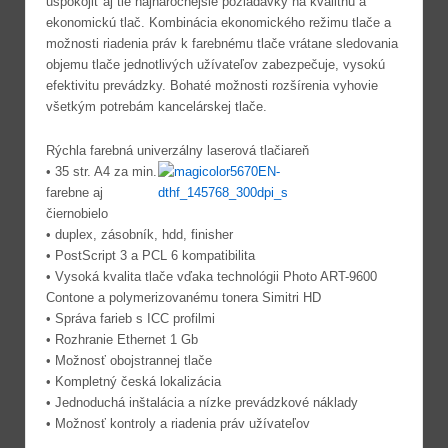
uspokojiť aj tie najnáročnejšie požiadavky na kvalitnú a
ekonomickú tlač. Kombinácia ekonomického režimu tlače a
možnosti riadenia práv k farebnému tlače vrátane sledovania
objemu tlače jednotlivých užívateľov zabezpečuje, vysokú
efektivitu prevádzky. Bohaté možnosti rozšírenia vyhovie
všetkým potrebám kancelárskej tlače.
Rýchla farebná univerzálny laserová tlačiareň
• 35 str. A4 za min.
farebne aj
čiernobielo
• duplex, zásobník, hdd, finisher
• PostScript 3 a PCL 6 kompatibilita
• Vysoká kvalita tlače vďaka technológii Photo ART-9600
Contone a polymerizovanému tonera Simitri HD
• Správa farieb s ICC profilmi
• Rozhranie Ethernet 1 Gb
• Možnosť obojstrannej tlače
• Kompletný česká lokalizácia
• Jednoduchá inštalácia a nízke prevádzkové náklady
• Možnosť kontroly a riadenia práv užívateľov