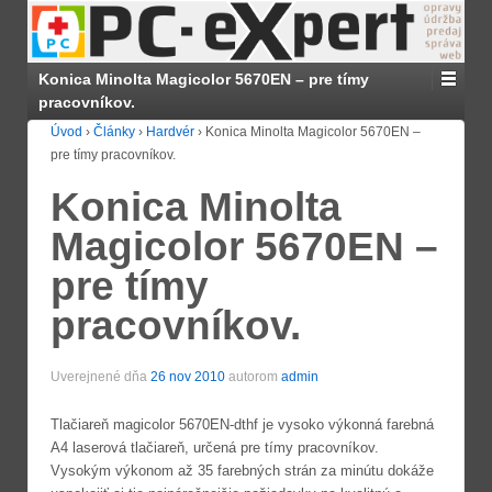
Konica Minolta Magicolor 5670EN – pre tímy
pracovníkov.
Úvod
›
Články
›
Hardvér
›
Konica Minolta Magicolor 5670EN –
pre tímy pracovníkov.
Konica Minolta
Magicolor 5670EN –
pre tímy
pracovníkov.
Uverejnené dňa
26 nov 2010
autorom
admin
Tlačiareň magicolor 5670EN-dthf je vysoko výkonná farebná
A4 laserová tlačiareň, určená pre tímy pracovníkov.
Vysokým výkonom až 35 farebných strán za minútu dokáže