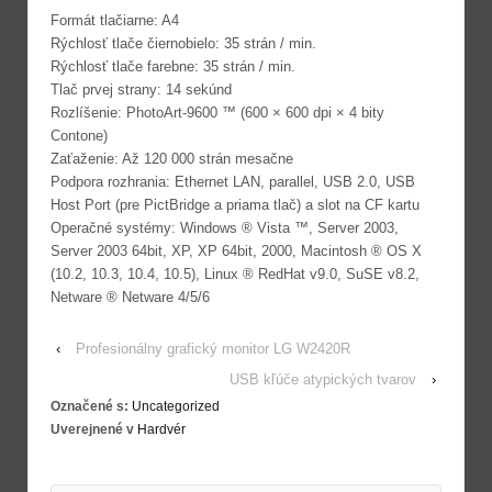
Formát tlačiarne: A4
Rýchlosť tlače čiernobielo: 35 strán / min.
Rýchlosť tlače farebne: 35 strán / min.
Tlač prvej strany: 14 sekúnd
Rozlíšenie: PhotoArt-9600 ™ (600 × 600 dpi × 4 bity
Contone)
Zaťaženie: Až 120 000 strán mesačne
Podpora rozhrania: Ethernet LAN, parallel, USB 2.0, USB
Host Port (pre PictBridge a priama tlač) a slot na CF kartu
Operačné systémy: Windows ® Vista ™, Server 2003,
Server 2003 64bit, XP, XP 64bit, 2000, Macintosh ® OS X
(10.2, 10.3, 10.4, 10.5), Linux ® RedHat v9.0, SuSE v8.2,
Netware ® Netware 4/5/6
‹
Profesionálny grafický monitor LG W2420R
USB kľúče atypických tvarov
›
Označené s:
Uncategorized
Uverejnené v
Hardvér