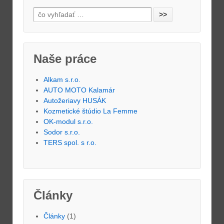
Naše práce
Alkam s.r.o.
AUTO MOTO Kalamár
Autožeriavy HUSÁK
Kozmetické štúdio La Femme
OK-modul s.r.o.
Sodor s.r.o.
TERS spol. s r.o.
Články
Články
(1)