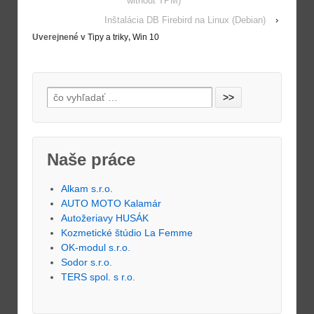
without TPM)
Inštalácia DB Firebird na Linux (Debian)
›
Uverejnené v
Tipy a triky
,
Win 10
Naše práce
Alkam s.r.o.
AUTO MOTO Kalamár
Autožeriavy HUSÁK
Kozmetické štúdio La Femme
OK-modul s.r.o.
Sodor s.r.o.
TERS spol. s r.o.