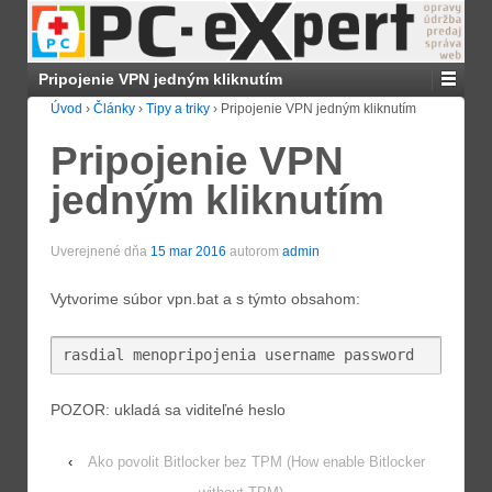
Pripojenie VPN jedným kliknutím
Úvod
›
Články
›
Tipy a triky
›
Pripojenie VPN jedným kliknutím
Pripojenie VPN
jedným kliknutím
Uverejnené dňa
15 mar 2016
autorom
admin
Vytvorime súbor vpn.bat a s týmto obsahom:
rasdial menopripojenia username password
POZOR: ukladá sa viditeľné heslo
‹
Ako povolit Bitlocker bez TPM (How enable Bitlocker