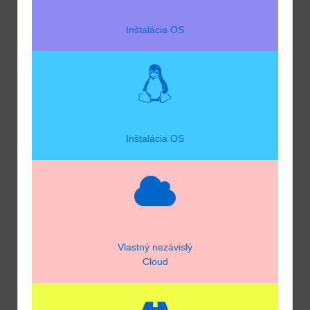
Inštalácia OS
Inštalácia OS
Vlastný nezávislý
Cloud