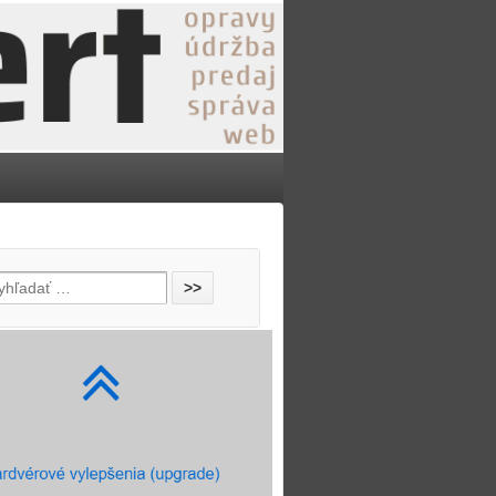
še práce
kam s.r.o.
TO MOTO Kalamár
tožeriavy HUSÁK