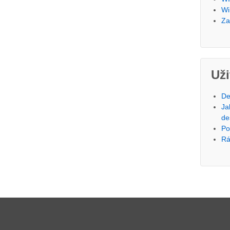
Wi
Za
Už
De
Ja
de
Po
Rá