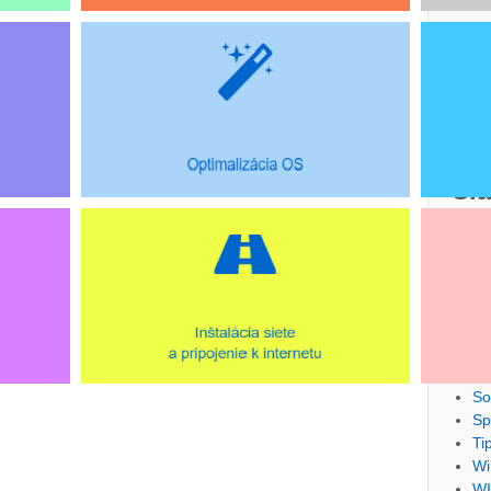
Ko
OK
So
TE
Čl
Čl
De
Ha
Li
No
Ob
Pe
So
Sp
Ti
Wi
WI