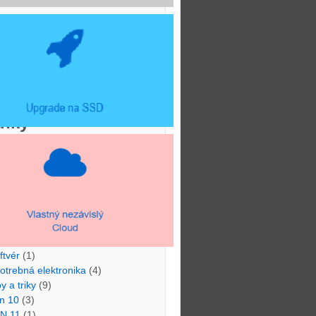
zmetické štúdio La Femme
-modul s.r.o.
dor s.r.o.
RS spol. s r.o.
ánky
ánky
(1)
velopment & Programing
(2)
rdvér
(21)
nux (Debian)
(1)
vinky
(3)
chod
(11)
riférie
(5)
ftvér
(1)
otrebná elektronika
(4)
py a triky
(9)
n 10
(3)
N 11
(1)